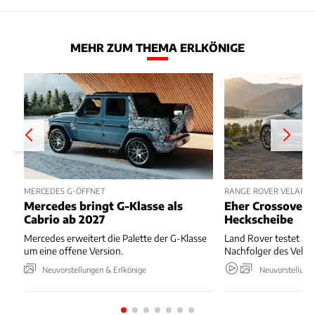
MEHR ZUM THEMA ERLKÖNIGE
MERCEDES G-ÖFFNET
RANGE ROVER VELAR E
Mercedes bringt G-Klasse als
Eher Crossover 
Cabrio ab 2027
Heckscheibe
Mercedes erweitert die Palette der G-Klasse
Land Rover testet akt
um eine offene Version.
Nachfolger des Velar.
Neuvorstellungen & Erlkönige
Neuvorstellung