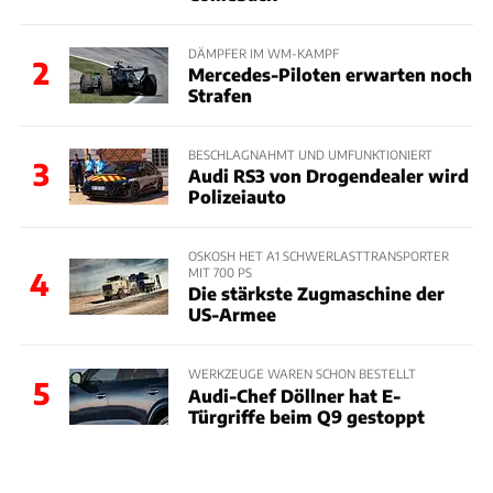
DÄMPFER IM WM-KAMPF
2
Mercedes-Piloten erwarten noch
Strafen
BESCHLAGNAHMT UND UMFUNKTIONIERT
3
Audi RS3 von Drogendealer wird
Polizeiauto
OSKOSH HET A1 SCHWERLASTTRANSPORTER
MIT 700 PS
4
Die stärkste Zugmaschine der
US-Armee
WERKZEUGE WAREN SCHON BESTELLT
5
Audi-Chef Döllner hat E-
Türgriffe beim Q9 gestoppt