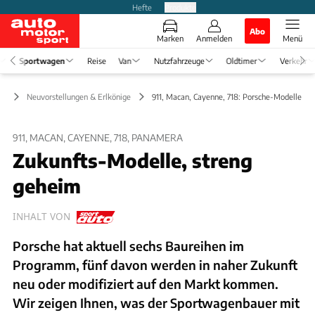
Hefte
Produkte
Abo
Marken
Anmelden
Menü
Sportwagen
Reise
Van
Nutzfahrzeuge
Oldtimer
Verkehr
en
Neuvorstellungen & Erlkönige
911, Macan, Cayenne, 718: Porsche-Modelle ge
911, MACAN, CAYENNE, 718, PANAMERA
Zukunfts-Modelle, streng
geheim
INHALT VON
Porsche hat aktuell sechs Baureihen im
Programm, fünf davon werden in naher Zukunft
neu oder modifiziert auf den Markt kommen.
Wir zeigen Ihnen, was der Sportwagenbauer mit