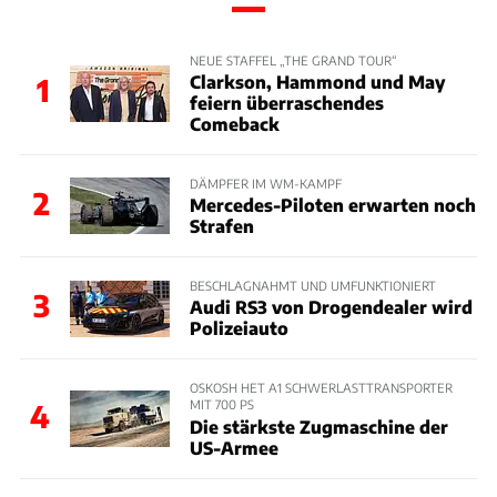
NEUE STAFFEL „THE GRAND TOUR“
Clarkson, Hammond und May
1
feiern überraschendes
Comeback
DÄMPFER IM WM-KAMPF
2
Mercedes-Piloten erwarten noch
Strafen
BESCHLAGNAHMT UND UMFUNKTIONIERT
3
Audi RS3 von Drogendealer wird
Polizeiauto
OSKOSH HET A1 SCHWERLASTTRANSPORTER
MIT 700 PS
4
Die stärkste Zugmaschine der
US-Armee