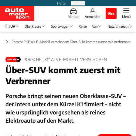
Hefte
Produkte
Abo
Marken
Anmelden
Menü
SUV
Oberklasse
Sportwagen
Reise
Van
Nutzfahrzeuge
ge
Porsche "K1" als E-Modell verschoben: Über-SUV kommt zuerst mit Verbrenner
PORSCHE „K1“ ALS E-MODELL VERSCHOBEN
Über-SUV kommt zuerst mit
Verbrenner
Porsche bringt seinen neuen Oberklasse-SUV –
der intern unter dem Kürzel K1 firmiert – nicht
wie ursprünglich vorgesehen als reines
Elektroauto auf den Markt.