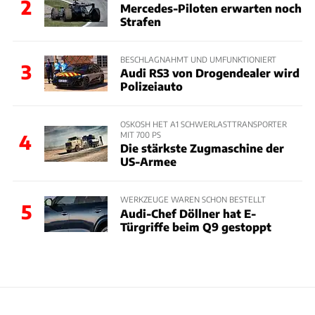
2
Mercedes-Piloten erwarten noch
Strafen
BESCHLAGNAHMT UND UMFUNKTIONIERT
3
Audi RS3 von Drogendealer wird
Polizeiauto
OSKOSH HET A1 SCHWERLASTTRANSPORTER
MIT 700 PS
4
Die stärkste Zugmaschine der
US-Armee
WERKZEUGE WAREN SCHON BESTELLT
5
Audi-Chef Döllner hat E-
Türgriffe beim Q9 gestoppt