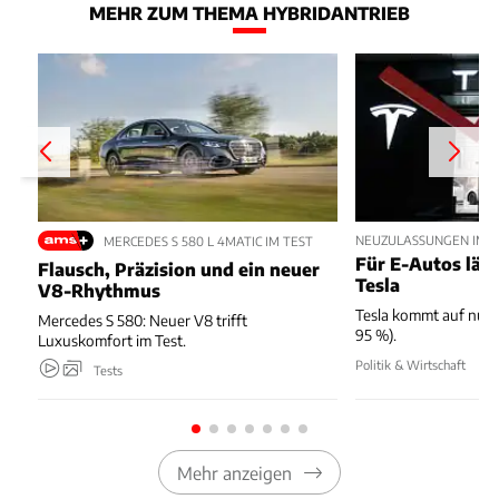
MEHR ZUM THEMA HYBRIDANTRIEB
NEUZULASSUNGEN IM JU
MERCEDES S 580 L 4MATIC IM TEST
Für E-Autos läuft
Flausch, Präzision und ein neuer
Tesla
V8-Rhythmus
Tesla kommt auf nur 
Mercedes S 580: Neuer V8 trifft
95 %).
Luxuskomfort im Test.
Politik & Wirtschaft
Tests
Mehr anzeigen