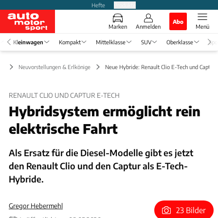
Hefte
Produkte
Abo
Marken
Anmelden
Menü
Kleinwagen
Kompakt
Mittelklasse
SUV
Oberklasse
Spo
en
Neuvorstellungen & Erlkönige
Neue Hybride: Renault Clio E-Tech und Captur 
RENAULT CLIO UND CAPTUR E-TECH
Hybridsystem ermöglicht rein
elektrische Fahrt
Als Ersatz für die Diesel-Modelle gibt es jetzt
den Renault Clio und den Captur als E-Tech-
Hybride.
Gregor Hebermehl
23 Bilder