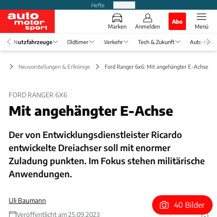
Hefte
Produkte
Abo
Marken
Anmelden
Menü
Nutzfahrzeuge
Oldtimer
Verkehr
Tech & Zukunft
Auto-Horo
ge
Neuvorstellungen & Erlkönige
Ford Ranger 6x6: Mit angehängter E-Achse
FORD RANGER 6X6
Mit angehängter E-Achse
Der von Entwicklungsdienstleister Ricardo
entwickelte Dreiachser soll mit enormer
Zuladung punkten. Im Fokus stehen militärische
Anwendungen.
Uli Baumann
40 Bilder
Veröffentlicht am 25.09.2023