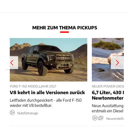
MEHR ZUM THEMA PICKUPS
FORD F-150 MODELLJAHR 2027
NEUER POWER-DIESEL 
V8 kehrt in alle Versionen zurück
6,7 Liter, 430 PS
Newtonmeter
Leitfaden durchgesickert - alle Ford F-150
wieder mit V8 bestellbar.
Neue Ausstattungen,
erstmals ein Diesel 
Nutzfahrzeuge
Neuvorstellung