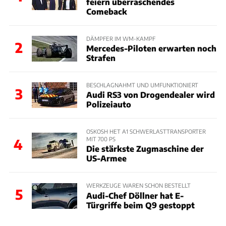
feiern überraschendes
Comeback
DÄMPFER IM WM-KAMPF
2
Mercedes-Piloten erwarten noch
Strafen
BESCHLAGNAHMT UND UMFUNKTIONIERT
3
Audi RS3 von Drogendealer wird
Polizeiauto
OSKOSH HET A1 SCHWERLASTTRANSPORTER
MIT 700 PS
4
Die stärkste Zugmaschine der
US-Armee
WERKZEUGE WAREN SCHON BESTELLT
5
Audi-Chef Döllner hat E-
Türgriffe beim Q9 gestoppt