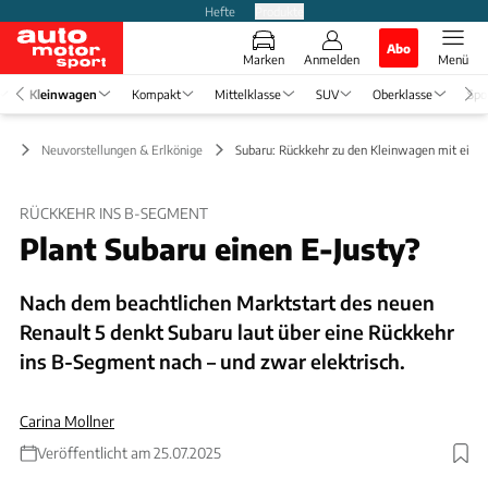
Hefte
Produkte
Abo
Marken
Anmelden
Menü
Kleinwagen
Kompakt
Mittelklasse
SUV
Oberklasse
Spo
en
Neuvorstellungen & Erlkönige
Subaru: Rückkehr zu den Kleinwagen mit eine
RÜCKKEHR INS B-SEGMENT
Plant Subaru einen E-Justy?
Nach dem beachtlichen Marktstart des neuen
Renault 5 denkt Subaru laut über eine Rückkehr
ins B-Segment nach – und zwar elektrisch.
Carina Mollner
Veröffentlicht am 25.07.2025
Foto: Subaru