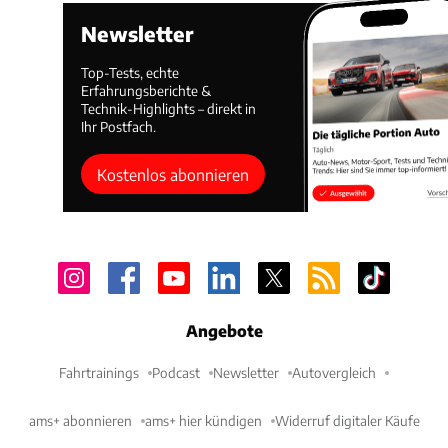
Newsletter
Top-Tests, echte
Erfahrungsberichte &
Technik-Highlights – direkt in
Ihr Postfach.
Kostenlos abonnieren
Angebote
Fahrtrainings
Podcast
Newsletter
Autovergleich
ams+ abonnieren
ams+ hier kündigen
Widerruf digitaler Käufe