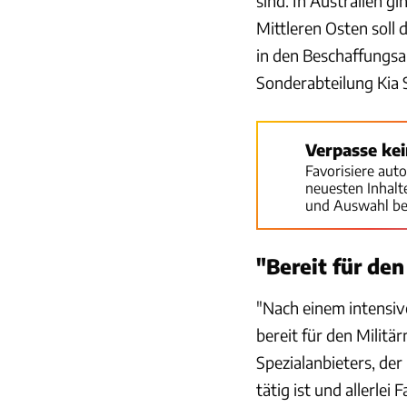
sind. In Australien gi
Mittleren Osten soll
in den Beschaffungsab
Sonderabteilung Kia S
Verpasse ke
Favorisiere aut
neuesten Inhal
und Auswahl be
"Bereit für de
"Nach einem intensiv
bereit für den Militä
Spezialanbieters, der
tätig ist und allerle