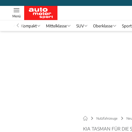
Menü
nwagen
Kompakt
Mittelklasse
SUV
Oberklasse
Spor
Nutzfahrzeuge
Neu
KIA TASMAN FÜR DIE 