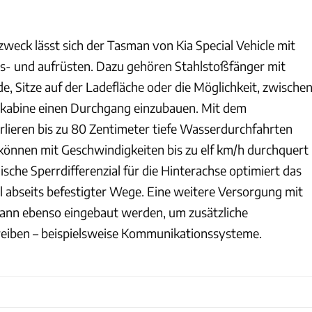
eck lässt sich der Tasman von Kia Special Vehicle mit
us- und aufrüsten. Dazu gehören Stahlstoßfänger mit
, Sitze auf der Ladefläche oder die Möglichkeit, zwische
rkabine einen Durchgang einzubauen. Mit dem
lieren bis zu 80 Zentimeter tiefe Wasserdurchfahrten
können mit Geschwindigkeiten bis zu elf km/h durchquert
sche Sperrdifferenzial für die Hinterachse optimiert das
ll abseits befestigter Wege. Eine weitere Versorgung mit
ann ebenso eingebaut werden, um zusätzliche
treiben – beispielsweise Kommunikationssysteme.