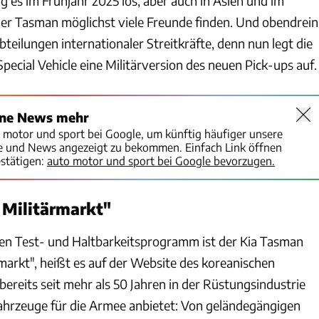
ng es im Frühjahr 2025 los, aber auch in Asien und im
 der Tasman möglichst viele Freunde finden. Und obendrein
teilungen internationaler Streitkräfte, denn nun legt die
pecial Vehicle eine Militärversion des neuen Pick-ups auf.
ine News mehr
o motor und sport bei Google, um künftig häufiger unsere
te und News angezeigt zu bekommen. Einfach Link öffnen
stätigen:
auto motor und sport bei Google bevorzugen.
n Militärmarkt"
en Test- und Haltbarkeitsprogramm ist der Kia Tasman
rmarkt", heißt es auf der Website des koreanischen
 bereits seit mehr als 50 Jahren in der Rüstungsindustrie
i Fahrzeuge für die Armee anbietet: Von geländegängigen