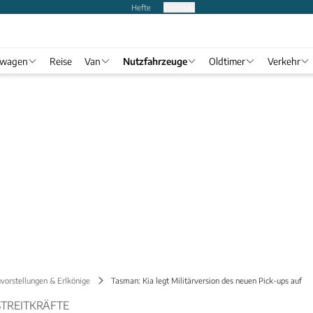
Hefte
Produkte
twagen
Reise
Van
Nutzfahrzeuge
Oldtimer
Verkehr
vorstellungen & Erlkönige
Tasman: Kia legt Militärversion des neuen Pick-ups auf
STREITKRÄFTE