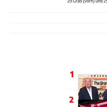
29 Grad (vorn) und 25
1
2