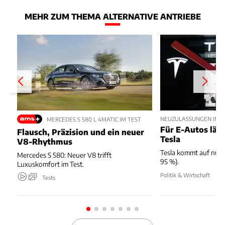
MEHR ZUM THEMA ALTERNATIVE ANTRIEBE
NEUZULASSUNGEN IM JU
MERCEDES S 580 L 4MATIC IM TEST
Für E-Autos läuft
Flausch, Präzision und ein neuer
Tesla
V8-Rhythmus
Tesla kommt auf nur 
Mercedes S 580: Neuer V8 trifft
95 %).
Luxuskomfort im Test.
Politik & Wirtschaft
Tests