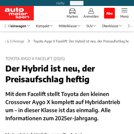
Hefte
Produkte
Abo
Marken
Anmelden
Menü
Kleinwagen
Kompakt
Mittelklasse
SUV
Oberklasse
Spo
ngen & Erlkönige
Toyota Aygo X Facelift: Der Hybrid ist neu, der Preisaufschlag hefti
TOYOTA AYGO X FACELIFT (2025)
Der Hybrid ist neu, der
Preisaufschlag heftig
Mit dem Facelift stellt Toyota den kleinen
Crossover Aygo X komplett auf Hybridantrieb
um – in dieser Klasse ist das einmalig. Alle
Informationen zum 2025er-Jahrgang.