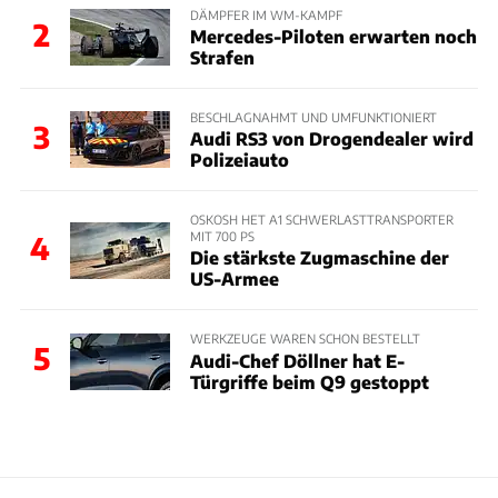
DÄMPFER IM WM-KAMPF
2
Mercedes-Piloten erwarten noch
Strafen
BESCHLAGNAHMT UND UMFUNKTIONIERT
3
Audi RS3 von Drogendealer wird
Polizeiauto
OSKOSH HET A1 SCHWERLASTTRANSPORTER
MIT 700 PS
4
Die stärkste Zugmaschine der
US-Armee
WERKZEUGE WAREN SCHON BESTELLT
5
Audi-Chef Döllner hat E-
Türgriffe beim Q9 gestoppt