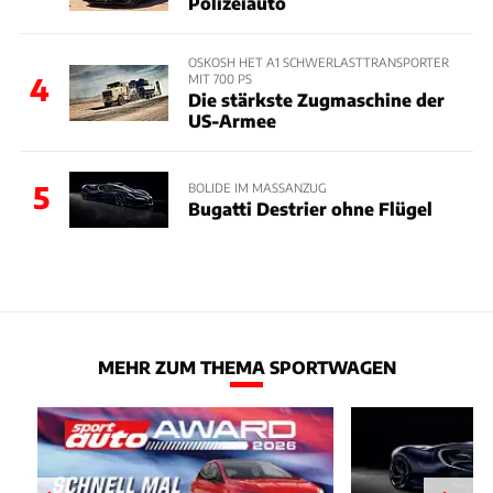
Polizeiauto
OSKOSH HET A1 SCHWERLASTTRANSPORTER
MIT 700 PS
4
Die stärkste Zugmaschine der
US-Armee
5
BOLIDE IM MASSANZUG
Bugatti Destrier ohne Flügel
MEHR ZUM THEMA SPORTWAGEN