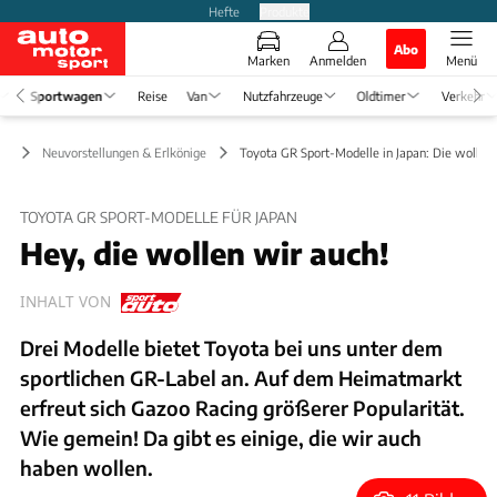
Hefte
Produkte
Abo
Marken
Anmelden
Menü
Sportwagen
Reise
Van
Nutzfahrzeuge
Oldtimer
Verkehr
en
Neuvorstellungen & Erlkönige
Toyota GR Sport-Modelle in Japan: Die wollen 
TOYOTA GR SPORT-MODELLE FÜR JAPAN
Hey, die wollen wir auch!
INHALT VON
Drei Modelle bietet Toyota bei uns unter dem
sportlichen GR-Label an. Auf dem Heimatmarkt
erfreut sich Gazoo Racing größerer Popularität.
Wie gemein! Da gibt es einige, die wir auch
haben wollen.