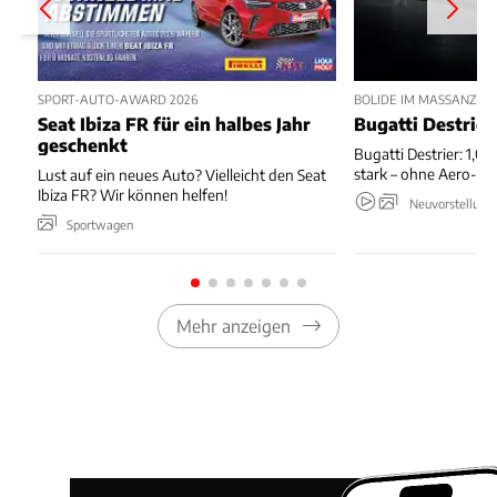
SPORT-AUTO-AWARD 2026
BOLIDE IM MASSANZUG
Seat Ibiza FR für ein halbes Jahr
Bugatti Destrier
geschenkt
Bugatti Destrier: 1,0
stark – ohne Aero-An
Lust auf ein neues Auto? Vielleicht den Seat
Ibiza FR? Wir können helfen!
Neuvorstellung
Sportwagen
Mehr anzeigen