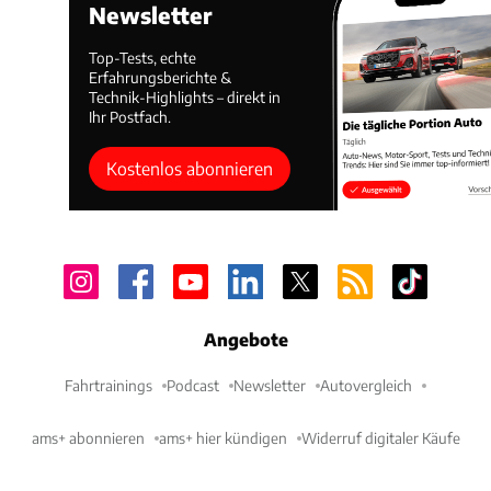
Newsletter
Top-Tests, echte
Erfahrungsberichte &
Technik-Highlights – direkt in
Ihr Postfach.
Kostenlos abonnieren
Angebote
Fahrtrainings
Podcast
Newsletter
Autovergleich
ams+ abonnieren
ams+ hier kündigen
Widerruf digitaler Käufe