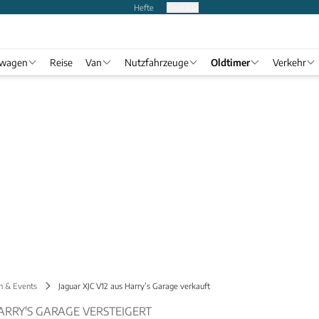
Hefte
Produkte
twagen
Reise
Van
Nutzfahrzeuge
Oldtimer
Verkehr
n & Events
Jaguar XJC V12 aus Harry’s Garage verkauft
HARRY'S GARAGE VERSTEIGERT