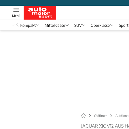
Menü
nwagen
Kompakt
Mittelklasse
SUV
Oberklasse
Spor
Oldtimer
Auktione
JAGUAR XJC V12 AUS 