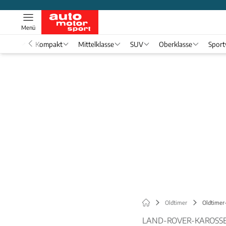
Menü
nwagen
Kompakt
Mittelklasse
SUV
Oberklasse
Spor
Oldtimer
Oldtimer-
LAND-ROVER-KAROSSE