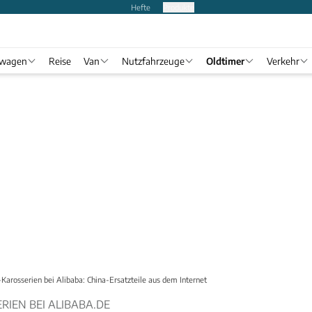
Hefte
Produkte
twagen
Reise
Van
Nutzfahrzeuge
Oldtimer
Verkehr
Karosserien bei Alibaba: China-Ersatzteile aus dem Internet
RIEN BEI ALIBABA.DE