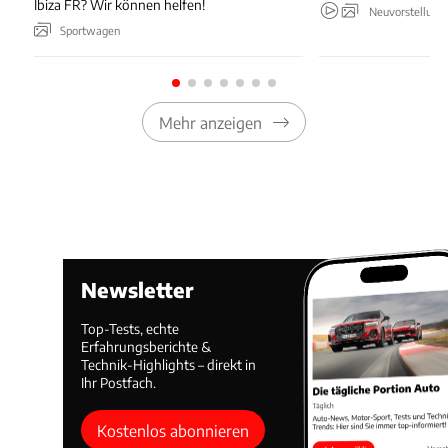
Ibiza FR? Wir können helfen!
Neuvorstellung
Sportwagen
Mehr anzeigen
Newsletter
Top-Tests, echte
Erfahrungsberichte &
Technik-Highlights – direkt in
Ihr Postfach.
Kostenlos abonnieren