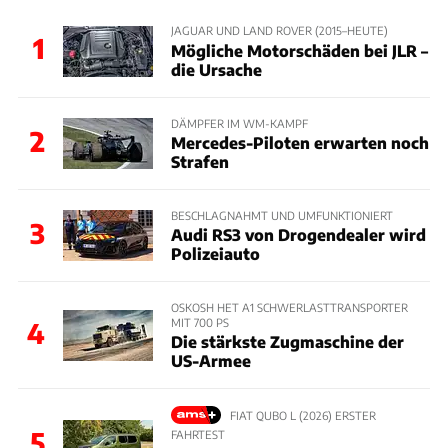
JAGUAR UND LAND ROVER (2015–HEUTE)
1
Mögliche Motorschäden bei JLR –
die Ursache
DÄMPFER IM WM-KAMPF
2
Mercedes-Piloten erwarten noch
Strafen
BESCHLAGNAHMT UND UMFUNKTIONIERT
3
Audi RS3 von Drogendealer wird
Polizeiauto
OSKOSH HET A1 SCHWERLASTTRANSPORTER
MIT 700 PS
4
Die stärkste Zugmaschine der
US-Armee
FIAT QUBO L (2026) ERSTER
5
FAHRTEST