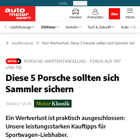
Hefte
Produkte
Abo
Marken
Anmelden
Menü
Nutzfahrzeuge
Oldtimer
Verkehr
Tech & Zukunft
Auto-Horos
er
Kaufberatung
Kein Wertverlust: Diese 5 Porsche sollten sich Sammler sicher
PORSCHE-WERTENTWICKLUNG - FOKUS AUF 997
UND 718
Diese 5 Porsche sollten sich
Sammler sichern
INHALT VON
Ein Wertverlust ist praktisch ausgeschlossen:
Unsere leistungsstarken Kauftipps für
Sportwagen-Liebhaber.