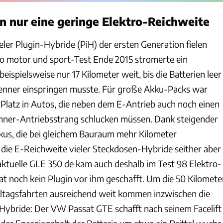
en nur eine geringe Elektro-Reichweite
ler Plugin-Hybride (PiH) der ersten Generation fielen
to motor und sport-Test Ende 2015 stromerte ein
ispielsweise nur 17 Kilometer weit, bis die Batterien leer
enner einspringen musste. Für große Akku-Packs war
Platz in Autos, die neben dem E-Antrieb auch noch einen
nner-Antriebsstrang schlucken müssen. Dank steigender
kus, die bei gleichem Bauraum mehr Kilometer
h die E-Reichweite vieler Steckdosen-Hybride seither aber
 aktuelle GLE 350 de kam auch deshalb im Test 98 Elektro-
at noch kein Plugin vor ihm geschafft. Um die 50 Kilomete
Alltagsfahrten ausreichend weit kommen inzwischen die
ybride: Der VW Passat GTE schafft nach seinem Facelift