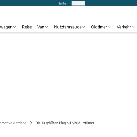
Hefte
Produkte
twagen
Reise
Van
Nutzfahrzeuge
Oldtimer
Verkehr
ernative Antriebe
Die 10 größten Plugin-Hybrid-Irrtümer