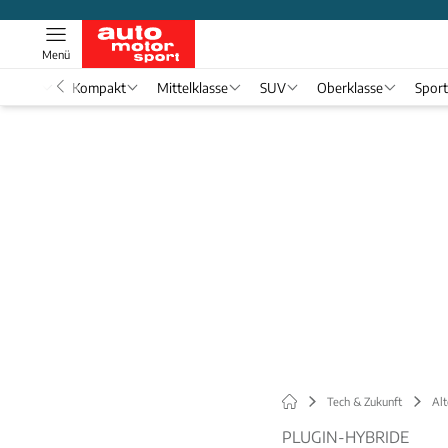
Menü
nwagen
Kompakt
Mittelklasse
SUV
Oberklasse
Spor
Tech & Zukunft
Alt
PLUGIN-HYBRIDE