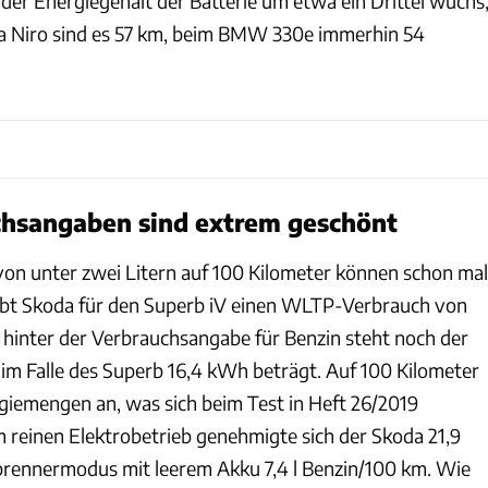
 der Energiegehalt der Batterie um etwa ein Drittel wuchs
ia Niro sind es 57 km, beim BMW 330e immerhin 54
chsangaben sind extrem geschönt
n unter zwei Litern auf 100 Kilometer können schon mal
ibt Skoda für den Superb iV einen WLTP-Verbrauch von
h hinter der Verbrauchsangabe für Benzin steht noch der
im Falle des Superb 16,4 kWh beträgt. Auf 100 Kilometer
rgiemengen an, was sich beim Test in Heft 26/2019
m reinen Elektrobetrieb genehmigte sich der Skoda 21,9
rennermodus mit leerem Akku 7,4 l Benzin/100 km. Wie