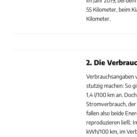
im Jahr 2019, bei dem
55 Kilometer, beim K
Kilometer.
2. Die Verbrau
Verbrauchsangaben vo
stutzig machen: So g
1,4 l/100 km an. Doc
Stromverbrauch, der 
fallen also beide Ene
reproduzieren ließ: I
kWh/100 km, im Verb