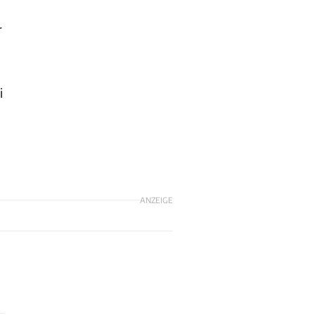
r
i
ANZEIGE