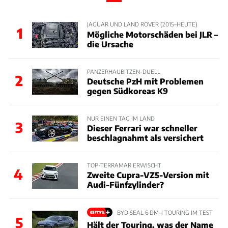
JAGUAR UND LAND ROVER (2015–HEUTE)
1
Mögliche Motorschäden bei JLR –
die Ursache
PANZERHAUBITZEN-DUELL
2
Deutsche PzH mit Problemen
gegen Südkoreas K9
NUR EINEN TAG IM LAND
3
Dieser Ferrari war schneller
beschlagnahmt als versichert
TOP-TERRAMAR ERWISCHT
4
Zweite Cupra-VZ5-Version mit
Audi-Fünfzylinder?
BYD SEAL 6 DM-I TOURING IM TEST
5
Hält der Touring, was der Name