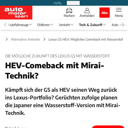
Hefte
Produkte
Abo
Marken
Anmelden
Menü
Nutzfahrzeuge
Oldtimer
Verkehr
Tech & Zukunft
Auto-Horo
ft
Alternative Antriebe
Lexus GS HEV: Mögliches Comeback mit Wasserstoff
DIE MÖGLICHE ZUKUNFT DES LEXUS GS MIT WASSERSTOFF
HEV-Comeback mit Mirai-
Technik?
Kämpft sich der GS als HEV seinen Weg zurück
ins Lexus-Portfolio? Gerüchten zufolge planen
die Japaner eine Wasserstoff-Version mit Mirai-
Technik.