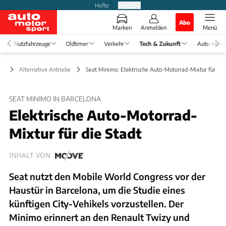
Hefte
Produkte
Abo
Marken
Anmelden
Menü
Nutzfahrzeuge
Oldtimer
Verkehr
Tech & Zukunft
Auto-Horo
ft
Alternative Antriebe
Seat Minimo: Elektrische Auto-Motorrad-Mixtur für die
SEAT MINIMO IN BARCELONA
Elektrische Auto-Motorrad-
Mixtur für die Stadt
INHALT VON
Seat nutzt den Mobile World Congress vor der
Haustür in Barcelona, um die Studie eines
künftigen City-Vehikels vorzustellen. Der
Minimo erinnert an den Renault Twizy und