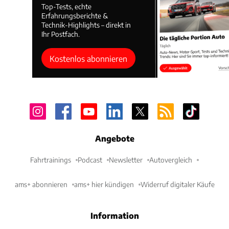
Top-Tests, echte
Erfahrungsberichte &
Technik-Highlights – direkt in
Ihr Postfach.
Kostenlos abonnieren
Angebote
Fahrtrainings
Podcast
Newsletter
Autovergleich
ams+ abonnieren
ams+ hier kündigen
Widerruf digitaler Käufe
Information