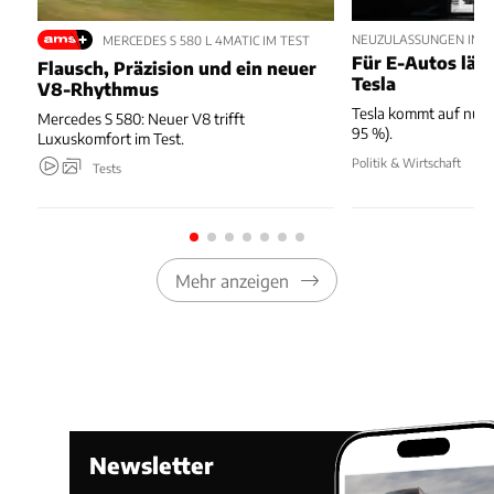
NEUZULASSUNGEN IM JU
MERCEDES S 580 L 4MATIC IM TEST
Für E-Autos läuft
Flausch, Präzision und ein neuer
Tesla
V8-Rhythmus
Tesla kommt auf nur 
Mercedes S 580: Neuer V8 trifft
95 %).
Luxuskomfort im Test.
Politik & Wirtschaft
Tests
Mehr anzeigen
Newsletter