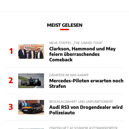
MEIST GELESEN
NEUE STAFFEL „THE GRAND TOUR“
Clarkson, Hammond und May
1
feiern überraschendes
Comeback
DÄMPFER IM WM-KAMPF
2
Mercedes-Piloten erwarten noch
Strafen
BESCHLAGNAHMT UND UMFUNKTIONIERT
3
Audi RS3 von Drogendealer wird
Polizeiauto
OSKOSH HET A1 SCHWERLASTTRANSPORTER