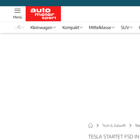
Menü
Formel 1
Kleinwagen
Kompakt
Mittelklasse
SUV
Tech & Zukunft
Tes
TESLA STARTET FSD I