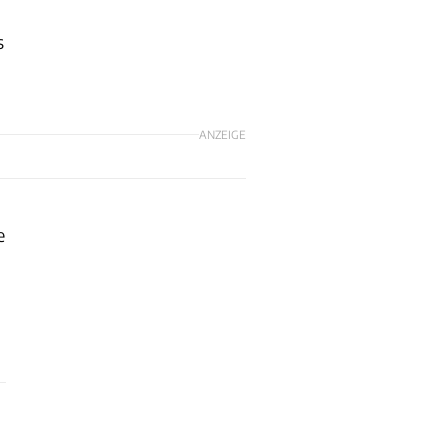
s
ANZEIGE
e