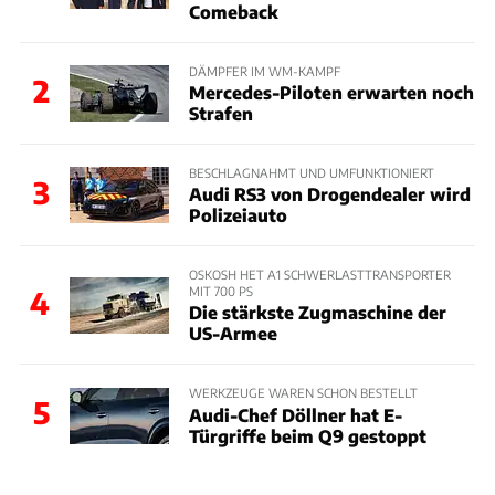
Comeback
DÄMPFER IM WM-KAMPF
2
Mercedes-Piloten erwarten noch
Strafen
BESCHLAGNAHMT UND UMFUNKTIONIERT
3
Audi RS3 von Drogendealer wird
Polizeiauto
OSKOSH HET A1 SCHWERLASTTRANSPORTER
MIT 700 PS
4
Die stärkste Zugmaschine der
US-Armee
WERKZEUGE WAREN SCHON BESTELLT
5
Audi-Chef Döllner hat E-
Türgriffe beim Q9 gestoppt