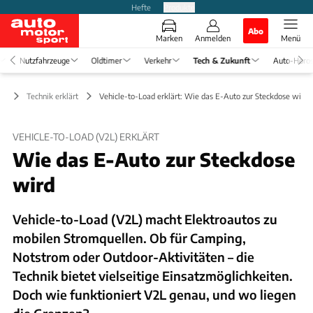
Hefte
Produkte
Abo
Marken
Anmelden
Menü
Nutzfahrzeuge
Oldtimer
Verkehr
Tech & Zukunft
Auto-Horo
ft
Technik erklärt
Vehicle-to-Load erklärt: Wie das E-Auto zur Steckdose wird
VEHICLE-TO-LOAD (V2L) ERKLÄRT
Wie das E-Auto zur Steckdose
wird
Vehicle-to-Load (V2L) macht Elektroautos zu
mobilen Stromquellen. Ob für Camping,
Notstrom oder Outdoor-Aktivitäten – die
Technik bietet vielseitige Einsatzmöglichkeiten.
Doch wie funktioniert V2L genau, und wo liegen