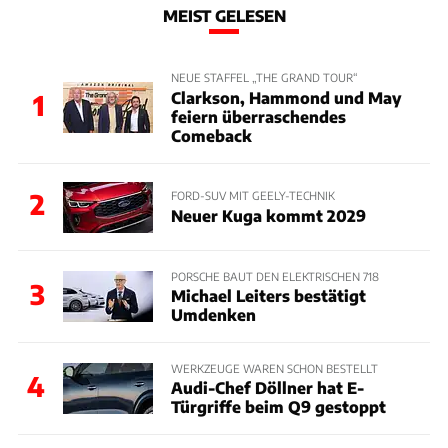
MEIST GELESEN
NEUE STAFFEL „THE GRAND TOUR“
Clarkson, Hammond und May
1
feiern überraschendes
Comeback
2
FORD-SUV MIT GEELY-TECHNIK
Neuer Kuga kommt 2029
PORSCHE BAUT DEN ELEKTRISCHEN 718
3
Michael Leiters bestätigt
Umdenken
WERKZEUGE WAREN SCHON BESTELLT
4
Audi-Chef Döllner hat E-
Türgriffe beim Q9 gestoppt