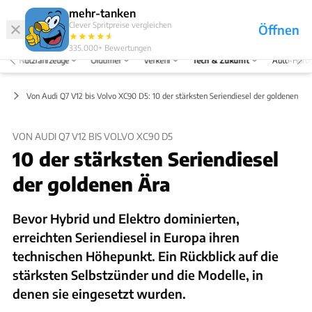
Hefte
Produkte
mehr-tanken
Clever Spritpreise vergleichen
Öffnen
Abo
★
★
★
★
★
★
Marken
Anmelden
Menü
335.000+
Bewertungen
Nutzfahrzeuge
Oldtimer
Verkehr
Tech & Zukunft
Auto-Horo
rt
Von Audi Q7 V12 bis Volvo XC90 D5: 10 der stärksten Seriendiesel der goldenen Är
VON AUDI Q7 V12 BIS VOLVO XC90 D5
10 der stärksten Seriendiesel
der goldenen Ära
Bevor Hybrid und Elektro dominierten,
erreichten Seriendiesel in Europa ihren
technischen Höhepunkt. Ein Rückblick auf die
stärksten Selbstzünder und die Modelle, in
denen sie eingesetzt wurden.