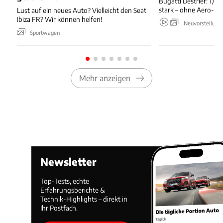
Bugatti Destrier: 1,0
stark – ohne Aero-An
Lust auf ein neues Auto? Vielleicht den Seat
Ibiza FR? Wir können helfen!
Neuvorstellung
Sportwagen
Mehr anzeigen
Newsletter
Top-Tests, echte
Erfahrungsberichte &
Technik-Highlights – direkt in
Ihr Postfach.