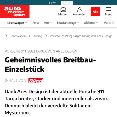
Hefte
Produkte
Abo
Marken
Anmelden
Menü
Sportwagen
Reise
Van
Nutzfahrzeuge
Oldtimer
Verkehr
Sportwagen
Tuning
Porsche 911 (992) Targa: Tuning von Ares Design
PORSCHE 911 (992) TARGA VON ARES DESIGN
Geheimnisvolles Breitbau-
Einzelstück
INHALT VON
Dank Ares Design ist der aktuelle Porsche 911
Targa breiter, stärker und innen edler als zuvor.
Dennoch bleibt der veredelte Solitär ein
Mysterium.