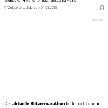
Thomas Ranki-Harloff
,
Uli Baumann
,
Carina Mollner
Zuletzt aktualisiert am 04.08.2025
Foto: Canva
ANZEIGE
Der
aktuelle Blitzermarathon
findet nicht nur an