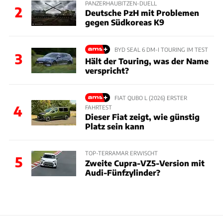
PANZERHAUBITZEN-DUELL
2
Deutsche PzH mit Problemen
gegen Südkoreas K9
BYD SEAL 6 DM-I TOURING IM TEST
3
Hält der Touring, was der Name
verspricht?
FIAT QUBO L (2026) ERSTER
4
FAHRTEST
Dieser Fiat zeigt, wie günstig
Platz sein kann
TOP-TERRAMAR ERWISCHT
5
Zweite Cupra-VZ5-Version mit
Audi-Fünfzylinder?