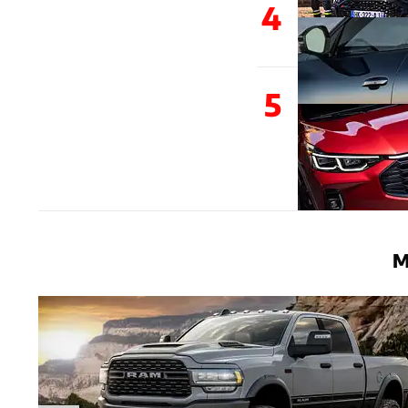
4
5
M