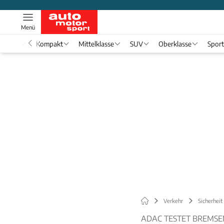
Menü
nwagen
Kompakt
Mittelklasse
SUV
Oberklasse
Spor
Verkehr
Sicherheit
ADAC TESTET BREMSE