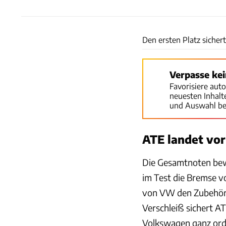
Den ersten Platz sicher
Verpasse ke
Favorisiere aut
neuesten Inhal
und Auswahl be
ATE landet vo
Die Gesamtnoten bewe
im Test die Bremse vo
von VW den Zubehör-
Verschleiß sichert A
Volkswagen ganz orde