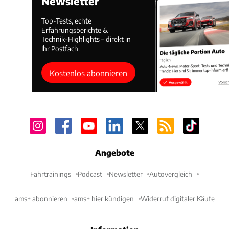
Newsletter
Top-Tests, echte
Erfahrungsberichte &
Technik-Highlights – direkt in
Ihr Postfach.
Kostenlos abonnieren
Angebote
Fahrtrainings
Podcast
Newsletter
Autovergleich
ams+ abonnieren
ams+ hier kündigen
Widerruf digitaler Käufe