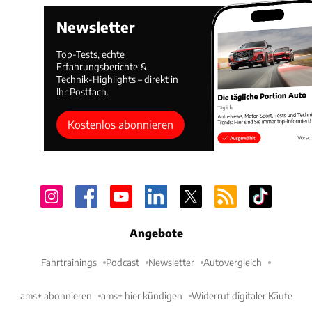
Newsletter
Top-Tests, echte
Erfahrungsberichte &
Technik-Highlights – direkt in
Ihr Postfach.
Kostenlos abonnieren
Angebote
Fahrtrainings
Podcast
Newsletter
Autovergleich
ams+ abonnieren
ams+ hier kündigen
Widerruf digitaler Käufe