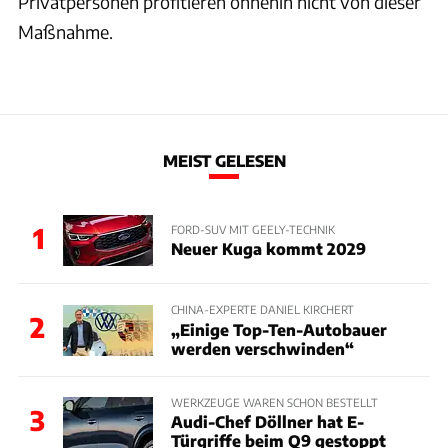
Privatpersonen profitieren ohnehin nicht von dieser
Maßnahme.
MEIST GELESEN
1
FORD-SUV MIT GEELY-TECHNIK
Neuer Kuga kommt 2029
CHINA-EXPERTE DANIEL KIRCHERT
2
„Einige Top-Ten-Autobauer
werden verschwinden“
WERKZEUGE WAREN SCHON BESTELLT
3
Audi-Chef Döllner hat E-
Türgriffe beim Q9 gestoppt