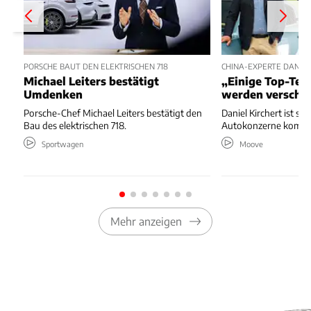
PORSCHE BAUT DEN ELEKTRISCHEN 718
CHINA-EXPERTE DANIEL
Michael Leiters bestätigt
„Einige Top-Te
Umdenken
werden verschw
Porsche-Chef Michael Leiters bestätigt den
Daniel Kirchert ist si
Bau des elektrischen 718.
Autokonzerne kommen
Sportwagen
Moove
Mehr anzeigen