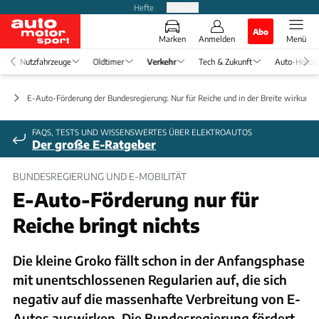
Hefte
Produkte
Abo
Marken
Anmelden
Menü
Nutzfahrzeuge
Oldtimer
Verkehr
Tech & Zukunft
Auto-Horos
ft
E-Auto-Förderung der Bundesregierung: Nur für Reiche und in der Breite wirkungs
FAQS, TESTS UND WISSENSWERTES ÜBER ELEKTROAUTOS
Der große E-Ratgeber
BUNDESREGIERUNG UND E-MOBILITÄT
E-Auto-Förderung nur für
Reiche bringt nichts
Die kleine Groko fällt schon in der Anfangsphase
mit unentschlossenen Regularien auf, die sich
negativ auf die massenhafte Verbreitung von E-
Autos auswirken. Die Bundesregierung fördert