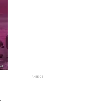
net
ANZEIGE
e