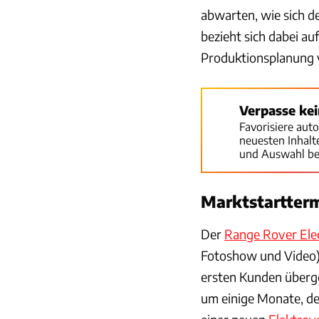
abwarten, wie sich d
bezieht sich dabei au
Produktionsplanung v
Verpasse ke
Favorisiere aut
neuesten Inhal
und Auswahl be
Marktstartter
Der
Range Rover Elec
Fotoshow und Video), 
ersten Kunden überge
um einige Monate, de