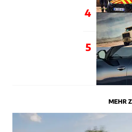
4
5
MEHR Z