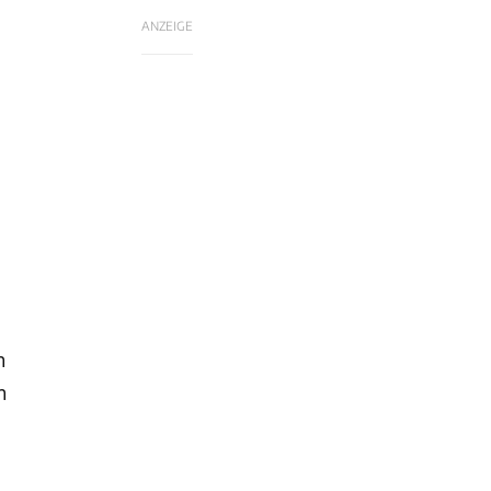
ANZEIGE
n
n