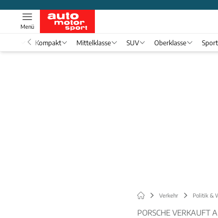
Menü
nwagen
Kompakt
Mittelklasse
SUV
Oberklasse
Spor
Verkehr
Politik & 
PORSCHE VERKAUFT A