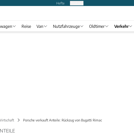
Hefte
Produkte
twagen
Reise
Van
Nutzfahrzeuge
Oldtimer
Verkehr
Wirtschaft
Porsche verkauft Anteile: Rückzug von Bugatti Rimac
NTEILE