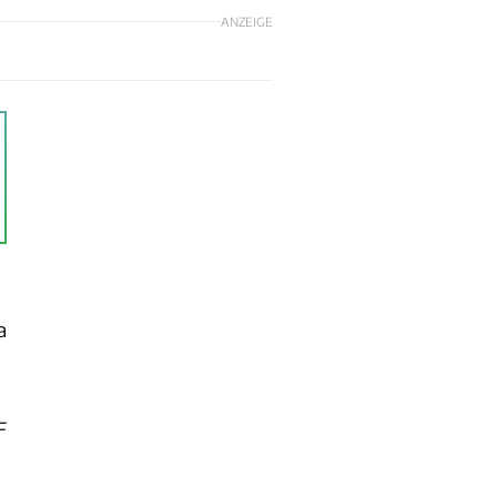
ANZEIGE
a
F