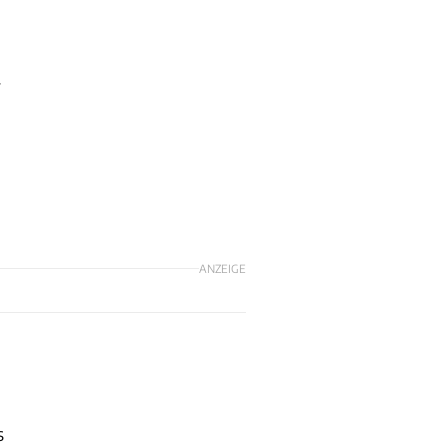
r
ANZEIGE
s