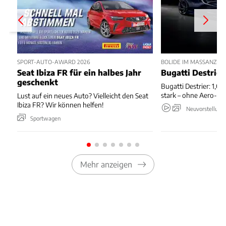
SPORT-AUTO-AWARD 2026
BOLIDE IM MASSANZUG
Seat Ibiza FR für ein halbes Jahr
Bugatti Destrier
geschenkt
Bugatti Destrier: 1,0
stark – ohne Aero-An
Lust auf ein neues Auto? Vielleicht den Seat
Ibiza FR? Wir können helfen!
Neuvorstellung
Sportwagen
Mehr anzeigen