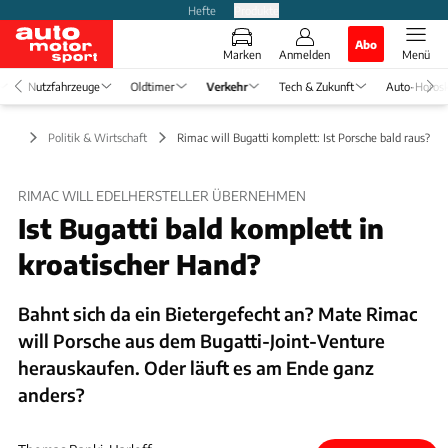
Hefte
Produkte
Abo
Marken
Anmelden
Menü
Nutzfahrzeuge
Oldtimer
Verkehr
Tech & Zukunft
Auto-Horos
kehr
Politik & Wirtschaft
Rimac will Bugatti komplett: Ist Porsche bald raus?
RIMAC WILL EDELHERSTELLER ÜBERNEHMEN
Ist Bugatti bald komplett in
kroatischer Hand?
Bahnt sich da ein Bietergefecht an? Mate Rimac
will Porsche aus dem Bugatti-Joint-Venture
herauskaufen. Oder läuft es am Ende ganz
anders?