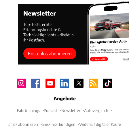
Newsletter
Top-Tests, echte
Erfahrungsberichte &
Technik-Highlights – direkt in
Ihr Postfach.
Kostenlos abonnieren
Angebote
Fahrtrainings
Podcast
Newsletter
Autovergleich
ams+ abonnieren
ams+ hier kündigen
Widerruf digitaler Käufe