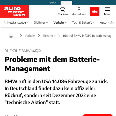
Hefte
Produkte
Abo
Marken
Anmelden
Menü
Nutzfahrzeuge
Oldtimer
Verkehr
Tech & Zukunft
Auto-Horos
Verkehr
Sicherheit
Rückruf BMW i4/i7/iX: Batteriemanagem
RÜCKRUF BMW I4/I7/IX
Probleme mit dem Batterie-
Management
BMW ruft in den USA 14.086 Fahrzeuge zurück.
In Deutschland findet dazu kein offizieller
Rückruf, sondern seit Dezember 2022 eine
"technische Aktion" statt.