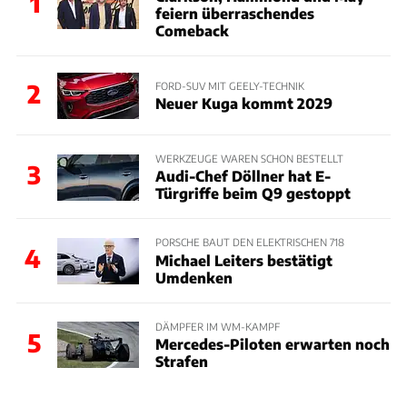
1
feiern überraschendes
Comeback
2
FORD-SUV MIT GEELY-TECHNIK
Neuer Kuga kommt 2029
WERKZEUGE WAREN SCHON BESTELLT
3
Audi-Chef Döllner hat E-
Türgriffe beim Q9 gestoppt
PORSCHE BAUT DEN ELEKTRISCHEN 718
4
Michael Leiters bestätigt
Umdenken
DÄMPFER IM WM-KAMPF
5
Mercedes-Piloten erwarten noch
Strafen