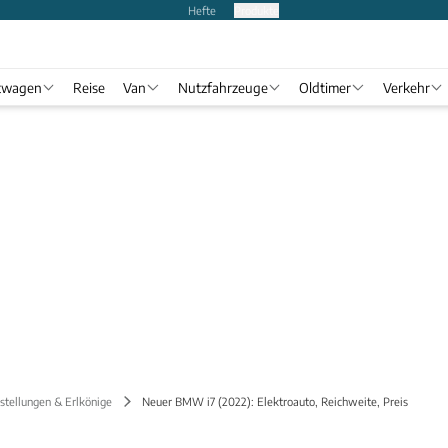
Hefte
Produkte
twagen
Reise
Van
Nutzfahrzeuge
Oldtimer
Verkehr
stellungen & Erlkönige
Neuer BMW i7 (2022): Elektroauto, Reichweite, Preis