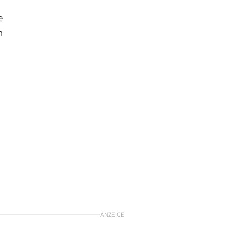
e
n
ANZEIGE