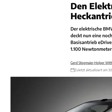
Den Elektr
Heckantri
Der elektrische BMW
deckt nun eine noc
Basisantrieb eDriv
1.100 Newtonmeter
Gerd Stegmaier
,
Holger Witt
Zuletzt aktualisiert am 3