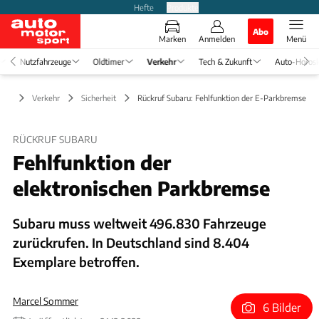
Hefte
Produkte
Abo
Marken
Anmelden
Menü
Nutzfahrzeuge
Oldtimer
Verkehr
Tech & Zukunft
Auto-Horos
Verkehr
Sicherheit
Rückruf Subaru: Fehlfunktion der E-Parkbremse
RÜCKRUF SUBARU
Fehlfunktion der
elektronischen Parkbremse
Subaru muss weltweit 496.830 Fahrzeuge
zurückrufen. In Deutschland sind 8.404
Exemplare betroffen.
Marcel Sommer
6 Bilder