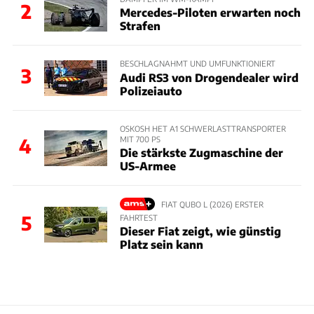
2
Mercedes-Piloten erwarten noch
Strafen
BESCHLAGNAHMT UND UMFUNKTIONIERT
3
Audi RS3 von Drogendealer wird
Polizeiauto
OSKOSH HET A1 SCHWERLASTTRANSPORTER
MIT 700 PS
4
Die stärkste Zugmaschine der
US-Armee
FIAT QUBO L (2026) ERSTER
5
FAHRTEST
Dieser Fiat zeigt, wie günstig
Platz sein kann