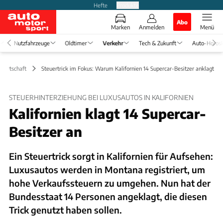
Hefte
Produkte
Abo
Marken
Anmelden
Menü
Nutzfahrzeuge
Oldtimer
Verkehr
Tech & Zukunft
Auto-Horos
 Wirtschaft
Steuertrick im Fokus: Warum Kalifornien 14 Supercar-Besitzer anklagt
STEUERHINTERZIEHUNG BEI LUXUSAUTOS IN KALIFORNIEN
Kalifornien klagt 14 Supercar-
Besitzer an
Ein Steuertrick sorgt in Kalifornien für Aufsehen:
Luxusautos werden in Montana registriert, um
hohe Verkaufssteuern zu umgehen. Nun hat der
Bundesstaat 14 Personen angeklagt, die diesen
Trick genutzt haben sollen.