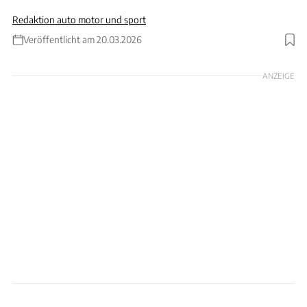
Redaktion auto motor und sport
Veröffentlicht am 20.03.2026
Foto: Patrick Gosling / McLaren / KI-Bearbeitung / Gregor Hebermehl
ANZEIGE