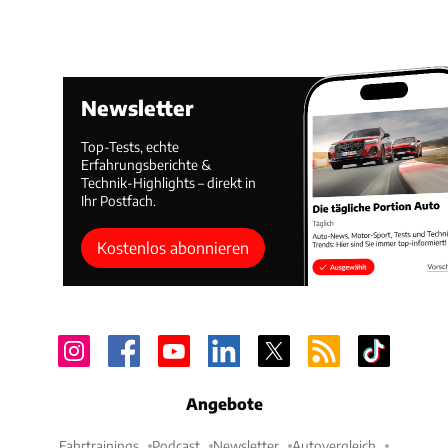
Newsletter
Top-Tests, echte
Erfahrungsberichte &
Technik-Highlights – direkt in
Ihr Postfach.
Kostenlos abonnieren
Angebote
Fahrtrainings
Podcast
Newsletter
Autovergleich