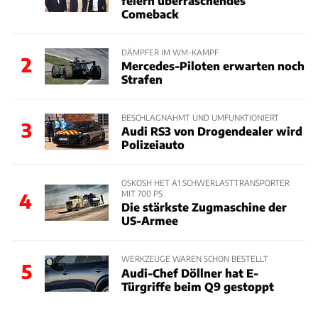
feiern überraschendes
Comeback
DÄMPFER IM WM-KAMPF
2
Mercedes-Piloten erwarten noch
Strafen
BESCHLAGNAHMT UND UMFUNKTIONIERT
3
Audi RS3 von Drogendealer wird
Polizeiauto
OSKOSH HET A1 SCHWERLASTTRANSPORTER
MIT 700 PS
4
Die stärkste Zugmaschine der
US-Armee
WERKZEUGE WAREN SCHON BESTELLT
5
Audi-Chef Döllner hat E-
Türgriffe beim Q9 gestoppt