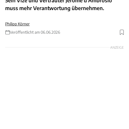
Sein Vize und Vertrauter Jérôme d'Ambrosio
muss mehr Verantwortung übernehmen.
Philipp Körner
Veröffentlicht am 06.06.2026
Foto: Emmanuele Ciancaglini/Ciancaphoto Studio/Getty Images
ANZEIGE