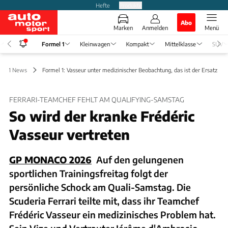
Hefte
Produkte
Abo
Marken
Anmelden
Menü
Formel 1
Kleinwagen
Kompakt
Mittelklasse
SUV
mel 1 News
Formel 1: Vasseur unter medizinischer Beobachtung, das ist der Ersatz
FERRARI-TEAMCHEF FEHLT AM QUALIFYING-SAMSTAG
So wird der kranke Frédéric
Vasseur vertreten
GP MONACO 2026
Auf den gelungenen
sportlichen Trainingsfreitag folgt der
persönliche Schock am Quali-Samstag. Die
Scuderia Ferrari teilte mit, dass ihr Teamchef
Frédéric Vasseur ein medizinisches Problem hat.