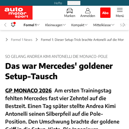
Hefte
Produkte
Abo
Marken
Anmelden
Menü
Formel 1
Kleinwagen
Kompakt
Mittelklasse
SUV
 1
Formel 1 News
Formel 1: Dieser Setup-Trick brachte Antonelli auf die Monac
SO GELANG ANDREA KIMI ANTONELLI DIE MONACO-POLE
Das war Mercedes' goldener
Setup-Tausch
GP MONACO 2026
Am ersten Trainingstag
fehlten Mercedes fast vier Zehntel auf die
Bestzeit. Einen Tag später stellte Andrea Kimi
Antonelli seinen Silberpfeil auf die Pole-
Position. Den Umschwung brachte der goldene