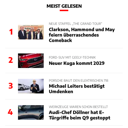
MEIST GELESEN
NEUE STAFFEL „THE GRAND TOUR“
Clarkson, Hammond und May
1
feiern überraschendes
Comeback
2
FORD-SUV MIT GEELY-TECHNIK
Neuer Kuga kommt 2029
PORSCHE BAUT DEN ELEKTRISCHEN 718
3
Michael Leiters bestätigt
Umdenken
WERKZEUGE WAREN SCHON BESTELLT
4
Audi-Chef Döllner hat E-
Türgriffe beim Q9 gestoppt