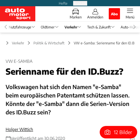
Hefte
Produkte
Abo
Marken
Anmelden
Menü
Nutzfahrzeuge
Oldtimer
Verkehr
Tech & Zukunft
Auto-Horos
Verkehr
Politik & Wirtschaft
VW e-Samba: Serienname für den ID.Buzz
VW E-SAMBA
Serienname für den ID.Buzz?
Volkswagen hat sich den Namen "e-Samba"
beim europäischen Patentamt schützen lassen.
Könnte der "e-Samba" dann die Serien-Version
des ID.Buzz sein?
Holger Wittich
12 Bilder
Veröffentlicht am 30.06.2020