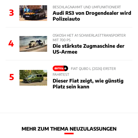
BESCHLAGNAHMT UND UMFUNKTIONIERT
3
Audi RS3 von Drogendealer wird
Polizeiauto
OSKOSH HET A1 SCHWERLASTTRANSPORTER
MIT 700 PS
4
Die stärkste Zugmaschine der
US-Armee
FIAT QUBO L (2026) ERSTER
5
FAHRTEST
Dieser Fiat zeigt, wie günstig
Platz sein kann
MEHR ZUM THEMA NEUZULASSUNGEN