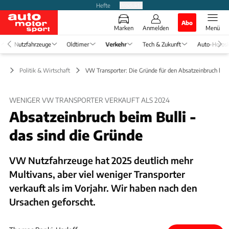
Hefte
Produkte
Abo
Marken
Anmelden
Menü
Nutzfahrzeuge
Oldtimer
Verkehr
Tech & Zukunft
Auto-Horos
hr
Politik & Wirtschaft
VW Transporter: Die Gründe für den Absatzeinbruch beim
WENIGER VW TRANSPORTER VERKAUFT ALS 2024
Absatzeinbruch beim Bulli -
das sind die Gründe
VW Nutzfahrzeuge hat 2025 deutlich mehr
Multivans, aber viel weniger Transporter
verkauft als im Vorjahr. Wir haben nach den
Ursachen geforscht.