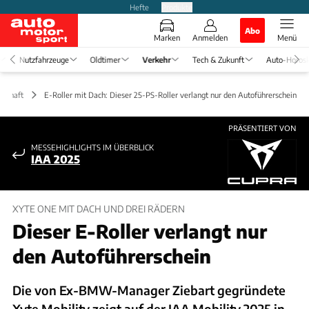
Hefte
Produkte
Abo
Marken
Anmelden
Menü
Nutzfahrzeuge
Oldtimer
Verkehr
Tech & Zukunft
Auto-Horos
tschaft
E-Roller mit Dach: Dieser 25-PS-Roller verlangt nur den Autoführerschein
PRÄSENTIERT VON
MESSEHIGHLIGHTS IM ÜBERBLICK
IAA 2025
XYTE ONE MIT DACH UND DREI RÄDERN
Dieser E-Roller verlangt nur
den Autoführerschein
Die von Ex-BMW-Manager Ziebart gegründete
Xyte Mobility zeigt auf der IAA Mobility 2025 in