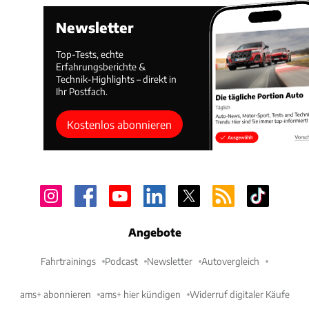
Newsletter
Top-Tests, echte
Erfahrungsberichte &
Technik-Highlights – direkt in
Ihr Postfach.
Kostenlos abonnieren
Angebote
Fahrtrainings
Podcast
Newsletter
Autovergleich
ams+ abonnieren
ams+ hier kündigen
Widerruf digitaler Käufe