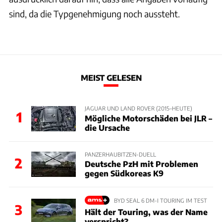
sind, da die Typgenehmigung noch aussteht.
MEIST GELESEN
JAGUAR UND LAND ROVER (2015–HEUTE)
1
Mögliche Motorschäden bei JLR –
die Ursache
PANZERHAUBITZEN-DUELL
2
Deutsche PzH mit Problemen
gegen Südkoreas K9
BYD SEAL 6 DM-I TOURING IM TEST
3
Hält der Touring, was der Name
verspricht?