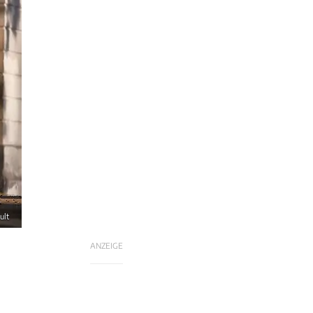
ult
ANZEIGE