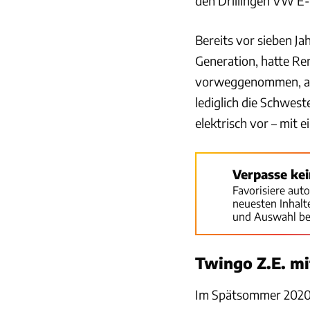
den Drillingen VW E-
Bereits vor sieben Ja
Generation, hatte Re
vorweggenommen, aber
lediglich die Schwest
elektrisch vor – mit 
Verpasse ke
Favorisiere aut
neuesten Inhal
und Auswahl be
Twingo Z.E. m
Im Spätsommer 2020