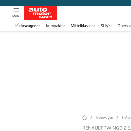
Menü
el 1
Kleinwagen
Kompakt
Mittelklasse
SUV
Oberkl
Kleinwagen
E-Aut
RENAULT TWINGO Z.E