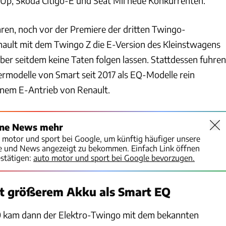
Up, Skoda Citigo-E und Seat Mii neue Konkurrenten.
hren, noch vor der Premiere der dritten Twingo-
nault mit dem Twingo Z die E-Version des Kleinstwagens
 seitdem keine Taten folgen lassen. Stattdessen fuhren
ermodelle von Smart seit 2017 als EQ-Modelle rein
einem E-Antrieb von Renault.
ine News mehr
o motor und sport bei Google, um künftig häufiger unsere
te und News angezeigt zu bekommen. Einfach Link öffnen
stätigen:
auto motor und sport bei Google bevorzugen.
it größerem Akku als Smart EQ
 kam dann der Elektro-Twingo mit dem bekannten