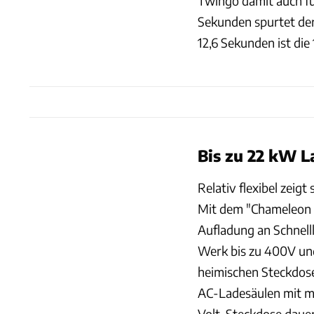
Twingo damit auch fü
Sekunden spurtet der
12,6 Sekunden ist die
Bis zu 22 kW 
Relativ flexibel zeig
Mit dem "Chameleon C
Aufladung an Schnelll
Werk bis zu 400V und
heimischen Steckdose
AC-Ladesäulen mit m
Volt-Steckdose dauer