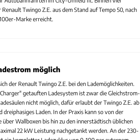
r Autobahnfahrten im City-Umfeld fit. Binnen vier
 Renault Twingo Z.E. aus dem Stand auf Tempo 50, nach
 100er-Marke erreicht.
Ladestrom möglich
t sich der Renault Twingo Z.E. bei den Lademöglichkeiten.
harger" getauften Ladesystem ist zwar die Gleichstrom-
adesäulen nicht möglich, dafür erlaubt der Twingo Z.E. ab
 dreiphasiges Laden. In der Praxis kann so von der
 über Wallboxen bis hin zu den innerstädtisch üblichen
aximal 22 kW Leistung nachgetankt werden. An der 230-
t ein kompletter Ladezyklus von 0-100 per externem