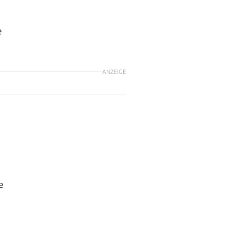
e
ANZEIGE
e