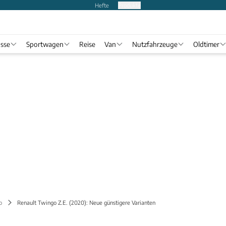
Hefte
Produkte
asse
Sportwagen
Reise
Van
Nutzfahrzeuge
Oldtimer
o
Renault Twingo Z.E. (2020): Neue günstigere Varianten
.