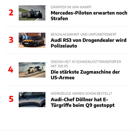
DÄMPFER IM WM-KAMPF
2
Mercedes-Piloten erwarten noch
Strafen
BESCHLAGNAHMT UND UMFUNKTIONIERT
3
Audi RS3 von Drogendealer wird
Polizeiauto
OSKOSH HET A1 SCHWERLASTTRANSPORTER
MIT 700 PS
4
Die stärkste Zugmaschine der
US-Armee
WERKZEUGE WAREN SCHON BESTELLT
5
Audi-Chef Döllner hat E-
Türgriffe beim Q9 gestoppt