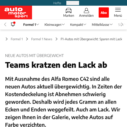
Hefte
Produkte
Abo
Marken
Anmelden
Menü
Formel 1
Kleinwagen
Kompakt
Mittelklasse
SUV
Formel 1
Formel 1 News
F1-Autos mit Übergewicht: Sparen mit Lackier
NEUE AUTOS MIT ÜBERGEWICHT
Teams kratzen den Lack ab
Mit Ausnahme des Alfa Romeo C42 sind alle
neuen Autos aktuell übergewichtig. In Zeiten der
Kostendeckelung ist Abnehmen schwierig
geworden. Deshalb wird jedes Gramm an allen
Ecken und Enden weggefeilt. Auch am Lack. Wir
zeigen Ihnen in der Galerie, welche Autos auf
Farbe verzichten.