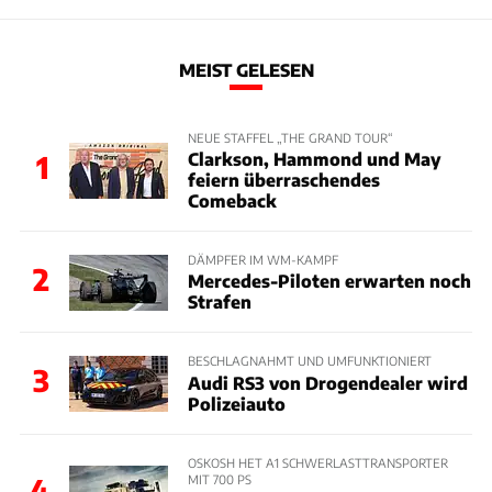
MEIST GELESEN
NEUE STAFFEL „THE GRAND TOUR“
Clarkson, Hammond und May
1
feiern überraschendes
Comeback
DÄMPFER IM WM-KAMPF
2
Mercedes-Piloten erwarten noch
Strafen
BESCHLAGNAHMT UND UMFUNKTIONIERT
3
Audi RS3 von Drogendealer wird
Polizeiauto
OSKOSH HET A1 SCHWERLASTTRANSPORTER
MIT 700 PS
4