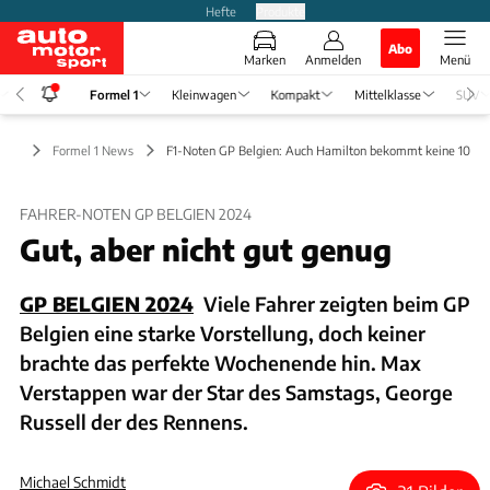
Hefte
Produkte
Abo
Marken
Anmelden
Menü
Formel 1
Kleinwagen
Kompakt
Mittelklasse
SUV
el 1
Formel 1 News
F1-Noten GP Belgien: Auch Hamilton bekommt keine 10
FAHRER-NOTEN GP BELGIEN 2024
Gut, aber nicht gut genug
GP BELGIEN 2024
Viele Fahrer zeigten beim GP
Belgien eine starke Vorstellung, doch keiner
brachte das perfekte Wochenende hin. Max
Verstappen war der Star des Samstags, George
Russell der des Rennens.
Michael Schmidt