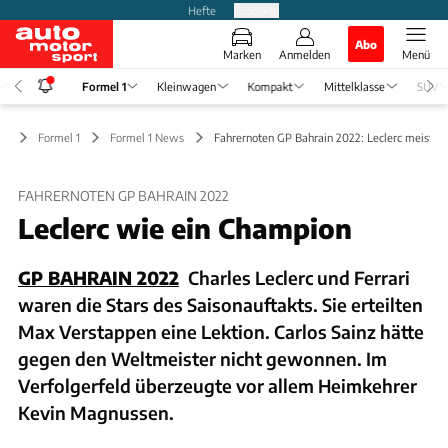
Hefte
Produkte
Abo
Marken
Anmelden
Menü
Formel 1
Kleinwagen
Kompakt
Mittelklasse
SUV
Formel 1
Formel 1 News
Fahrernoten GP Bahrain 2022: Leclerc meisterl
FAHRERNOTEN GP BAHRAIN 2022
Leclerc wie ein Champion
GP BAHRAIN 2022
Charles Leclerc und Ferrari
waren die Stars des Saisonauftakts. Sie erteilten
Max Verstappen eine Lektion. Carlos Sainz hätte
gegen den Weltmeister nicht gewonnen. Im
Verfolgerfeld überzeugte vor allem Heimkehrer
Kevin Magnussen.