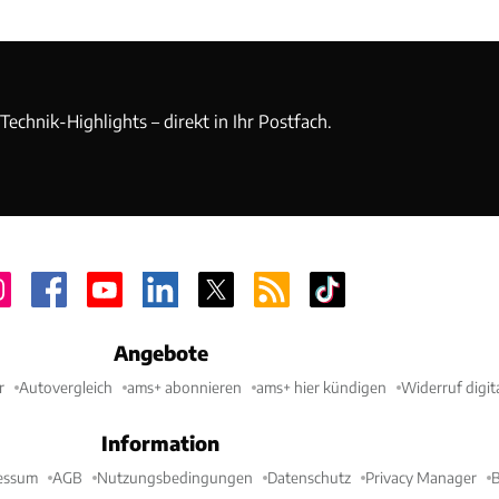
echnik-Highlights – direkt in Ihr Postfach.
Angebote
r
Autovergleich
ams+ abonnieren
ams+ hier kündigen
Widerruf digit
Information
essum
AGB
Nutzungsbedingungen
Datenschutz
Privacy Manager
B