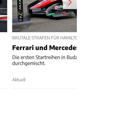
BRUTALE STRAFEN FÜR HAMILTON UND ANTONELLI
Ferrari und Mercedes verlieren Startplä
p
Die ersten Startreihen in Budapest werden noch einmal ne
durchgemischt.
Aktuell