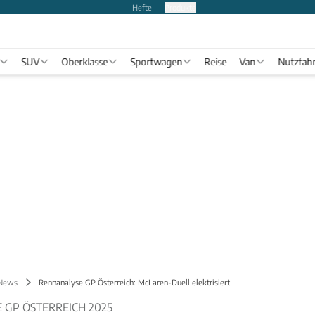
Hefte
Produkte
SUV
Oberklasse
Sportwagen
Reise
Van
Nutzfah
 News
Rennanalyse GP Österreich: McLaren-Duell elektrisiert
GP ÖSTERREICH 2025