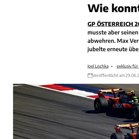
Wie konnt
GP ÖSTERREICH 2
musste aber seinen
abwehren. Max Vers
jubelte erneute übe
Joel Lischka
exklusiv fü
Veröffentlicht am 29.06.