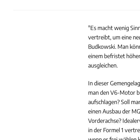
"Es macht wenig Sinn
vertreibt, um eine n
Budkowski. Man könn
einem befristet höh
ausgleichen.
In dieser Gemengelag
man den V6-Motor beh
aufschlagen? Soll ma
einen Ausbau der MGU
Vorderachse? Idealer
in der Formel 1 vert
wenn er frei wählen 