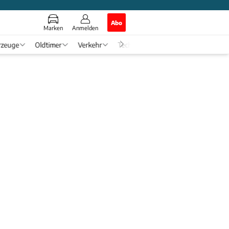
Abo
Marken
Anmelden
rzeuge
Oldtimer
Verkehr
Tech & Zukunft
Auto-Horosko