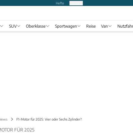
Hefte
Produkte
SUV
Oberklasse
Sportwagen
Reise
Van
Nutzfah
 News
F1-Motor für 2025: Vier oder Sechs Zylinder?
MOTOR FÜR 2025