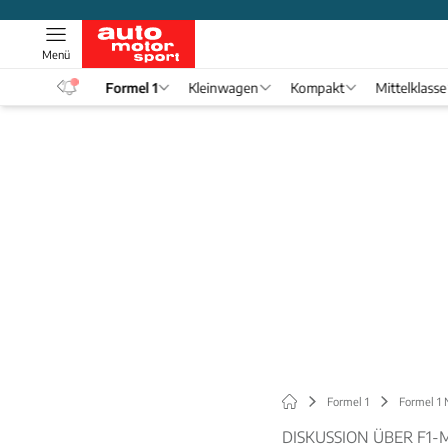
Menü
eos
Formel 1
Kleinwagen
Kompakt
Mittelklasse
Formel 1
Formel 1
DISKUSSION ÜBER F1-