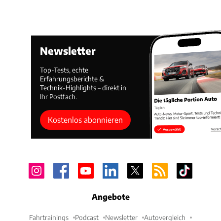
Newsletter
Top-Tests, echte
Erfahrungsberichte &
Technik-Highlights – direkt in
Ihr Postfach.
Kostenlos abonnieren
Angebote
Fahrtrainings
Podcast
Newsletter
Autovergleich