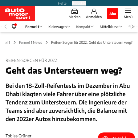
Hefte
Produkte
Abo
Marken
Anmelden
Menü
Formel 1
Kleinwagen
Kompakt
Mittelklasse
SUV
ormel 1
Formel 1 News
Reifen-Sorgen für 2022: Geht das Untersteuern weg?
REIFEN-SORGEN FÜR 2022
Geht das Untersteuern weg?
Bei den 18-Zoll-Reifentests im Dezember in Abu
Dhabi klagten viele Fahrer über eine plötzliche
Tendenz zum Untersteuern. Die Ingenieure der
Teams sind aber zuversichtlich, die Balance mit
den 2022er Autos hinzubekommen.
Tobias Grüner