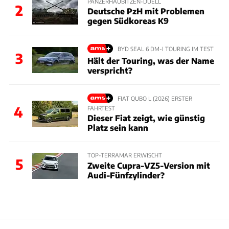
PANZERHAUBITZEN-DUELL
2
Deutsche PzH mit Problemen
gegen Südkoreas K9
BYD SEAL 6 DM-I TOURING IM TEST
3
Hält der Touring, was der Name
verspricht?
FIAT QUBO L (2026) ERSTER
4
FAHRTEST
Dieser Fiat zeigt, wie günstig
Platz sein kann
TOP-TERRAMAR ERWISCHT
5
Zweite Cupra-VZ5-Version mit
Audi-Fünfzylinder?