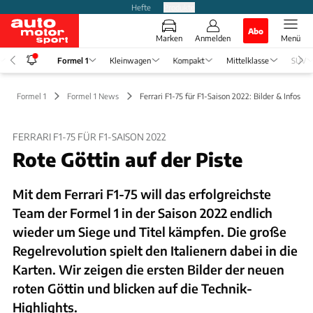
Hefte
Produkte
Abo
Marken
Anmelden
Menü
Formel 1
Kleinwagen
Kompakt
Mittelklasse
SUV
Formel 1
Formel 1 News
Ferrari F1-75 für F1-Saison 2022: Bilder & Infos
FERRARI F1-75 FÜR F1-SAISON 2022
Rote Göttin auf der Piste
Mit dem Ferrari F1-75 will das erfolgreichste
Team der Formel 1 in der Saison 2022 endlich
wieder um Siege und Titel kämpfen. Die große
Regelrevolution spielt den Italienern dabei in die
Karten. Wir zeigen die ersten Bilder der neuen
roten Göttin und blicken auf die Technik-
Highlights.