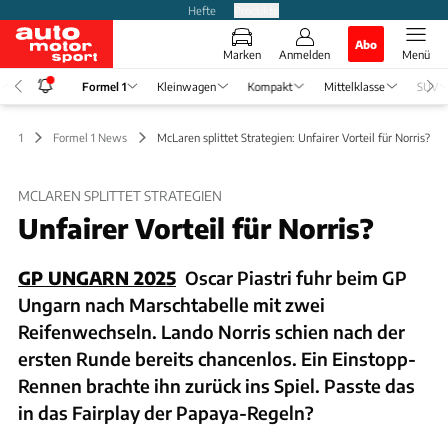
Hefte
Produkte
Abo
Marken
Anmelden
Menü
Formel 1
Kleinwagen
Kompakt
Mittelklasse
SUV
mel 1
Formel 1 News
McLaren splittet Strategien: Unfairer Vorteil für Norris?
MCLAREN SPLITTET STRATEGIEN
Unfairer Vorteil für Norris?
GP UNGARN 2025
Oscar Piastri fuhr beim GP
Ungarn nach Marschtabelle mit zwei
Reifenwechseln. Lando Norris schien nach der
ersten Runde bereits chancenlos. Ein Einstopp-
Rennen brachte ihn zurück ins Spiel. Passte das
in das Fairplay der Papaya-Regeln?