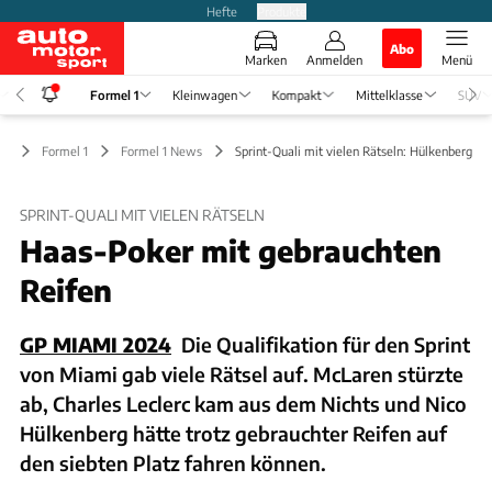
Hefte
Produkte
Abo
Marken
Anmelden
Menü
Formel 1
Kleinwagen
Kompakt
Mittelklasse
SUV
Formel 1
Formel 1 News
Sprint-Quali mit vielen Rätseln: Hülkenberg-P
SPRINT-QUALI MIT VIELEN RÄTSELN
Haas-Poker mit gebrauchten
Reifen
GP MIAMI 2024
Die Qualifikation für den Sprint
von Miami gab viele Rätsel auf. McLaren stürzte
ab, Charles Leclerc kam aus dem Nichts und Nico
Hülkenberg hätte trotz gebrauchter Reifen auf
den siebten Platz fahren können.