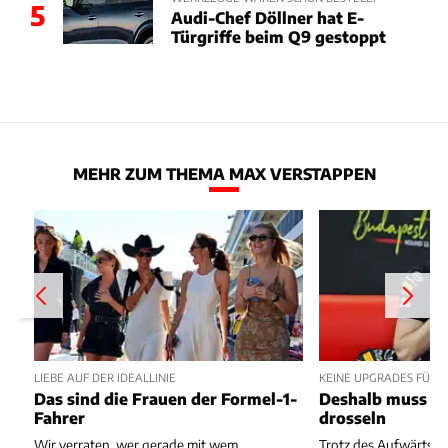
5
Audi-Chef Döllner hat E-
Türgriffe beim Q9 gestoppt
MEHR ZUM THEMA MAX VERSTAPPEN
LIEBE AUF DER IDEALLINIE
KEINE UPGRADES FÜR 
Das sind die Frauen der Formel-1-
Deshalb muss Re
Fahrer
drosseln
Wir verraten, wer gerade mit wem
Trotz des Aufwärtstre