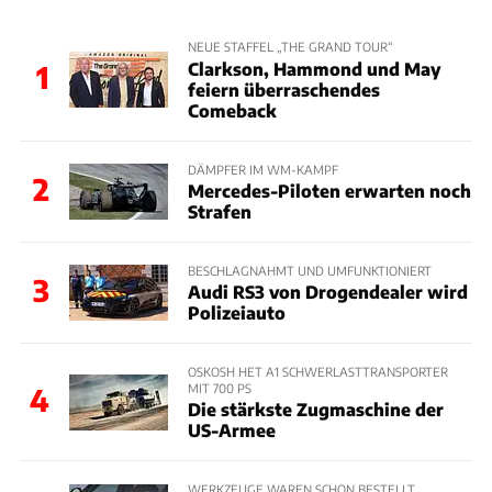
NEUE STAFFEL „THE GRAND TOUR“
Clarkson, Hammond und May
1
feiern überraschendes
Comeback
DÄMPFER IM WM-KAMPF
2
Mercedes-Piloten erwarten noch
Strafen
BESCHLAGNAHMT UND UMFUNKTIONIERT
3
Audi RS3 von Drogendealer wird
Polizeiauto
OSKOSH HET A1 SCHWERLASTTRANSPORTER
MIT 700 PS
4
Die stärkste Zugmaschine der
US-Armee
WERKZEUGE WAREN SCHON BESTELLT