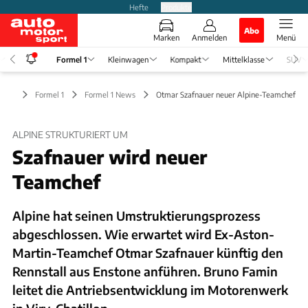
Hefte
Produkte
Abo
Marken
Anmelden
Menü
Formel 1
Kleinwagen
Kompakt
Mittelklasse
SUV
Formel 1
Formel 1 News
Otmar Szafnauer neuer Alpine-Teamchef
ALPINE STRUKTURIERT UM
Szafnauer wird neuer
Teamchef
Alpine hat seinen Umstruktierungsprozess
abgeschlossen. Wie erwartet wird Ex-Aston-
Martin-Teamchef Otmar Szafnauer künftig den
Rennstall aus Enstone anführen. Bruno Famin
leitet die Antriebsentwicklung im Motorenwerk