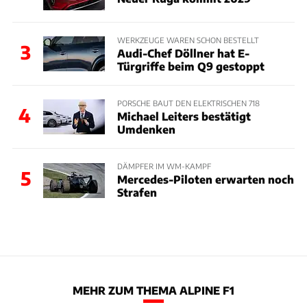
WERKZEUGE WAREN SCHON BESTELLT
3
Audi-Chef Döllner hat E-
Türgriffe beim Q9 gestoppt
PORSCHE BAUT DEN ELEKTRISCHEN 718
4
Michael Leiters bestätigt
Umdenken
DÄMPFER IM WM-KAMPF
5
Mercedes-Piloten erwarten noch
Strafen
MEHR ZUM THEMA ALPINE F1