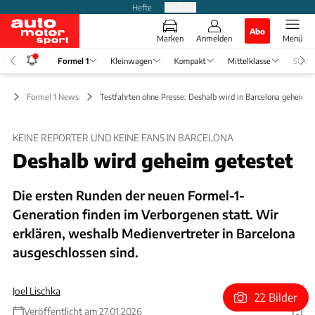
Hefte
Produkte
Abo
Marken
Anmelden
Menü
Formel 1
Kleinwagen
Kompakt
Mittelklasse
SUV
 1
Formel 1 News
Testfahrten ohne Presse: Deshalb wird in Barcelona geheim g
KEINE REPORTER UND KEINE FANS IN BARCELONA
Deshalb wird geheim getestet
Die ersten Runden der neuen Formel-1-
Generation finden im Verborgenen statt. Wir
erklären, weshalb Medienvertreter in Barcelona
ausgeschlossen sind.
Joel Lischka
22 Bilder
Veröffentlicht am 27.01.2026