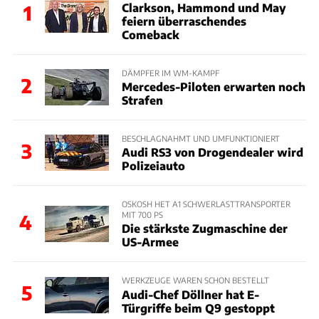
Clarkson, Hammond und May
1
feiern überraschendes
Comeback
DÄMPFER IM WM-KAMPF
2
Mercedes-Piloten erwarten noch
Strafen
BESCHLAGNAHMT UND UMFUNKTIONIERT
3
Audi RS3 von Drogendealer wird
Polizeiauto
OSKOSH HET A1 SCHWERLASTTRANSPORTER
MIT 700 PS
4
Die stärkste Zugmaschine der
US-Armee
WERKZEUGE WAREN SCHON BESTELLT
5
Audi-Chef Döllner hat E-
Türgriffe beim Q9 gestoppt