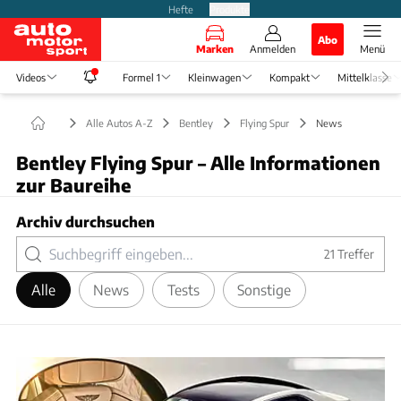
Hefte
Produkte
Abo
Marken
Anmelden
Menü
Videos
Formel 1
Kleinwagen
Kompakt
Mittelklasse
Alle Autos A-Z
Bentley
Flying Spur
News
Bentley Flying Spur – Alle Informationen
zur Baureihe
Archiv durchsuchen
21
Treffer
Alle
News
Tests
Sonstige