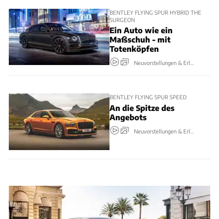
BENTLEY FLYING SPUR HYBRID THE
SURGEON
Ein Auto wie ein
Maßschuh - mit
Totenköpfen
Neuvorstellungen & Erlkönige
BENTLEY FLYING SPUR SPEED
An die Spitze des
Angebots
Neuvorstellungen & Erlkönige