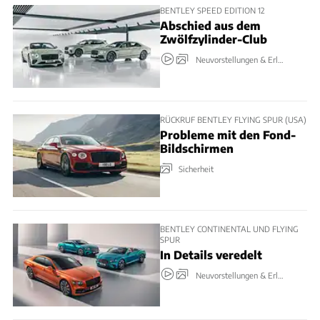
BENTLEY SPEED EDITION 12
Abschied aus dem
Zwölfzylinder-Club
Neuvorstellungen & Erlkönige
RÜCKRUF BENTLEY FLYING SPUR (USA)
Probleme mit den Fond-
Bildschirmen
Sicherheit
BENTLEY CONTINENTAL UND FLYING
SPUR
In Details veredelt
Neuvorstellungen & Erlkönige