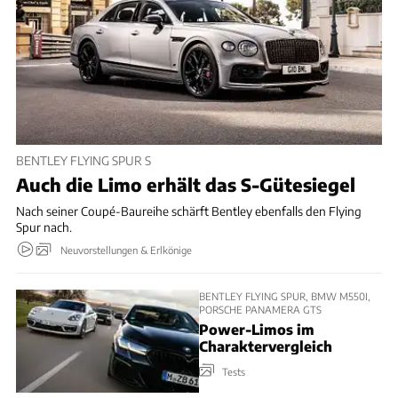
BENTLEY FLYING SPUR S
Auch die Limo erhält das S-Gütesiegel
Nach seiner Coupé-Baureihe schärft Bentley ebenfalls den Flying
Spur nach.
Neuvorstellungen & Erlkönige
BENTLEY FLYING SPUR, BMW M550I,
PORSCHE PANAMERA GTS
Power-Limos im
Charaktervergleich
Tests