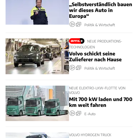
„Selbstverständlich bauen
wir dieses Auto in
Europa“
Politik & Wirtschaft
NEUE PRODUKTIONS-
TECHNOLOGIEN
Volvo schickt seine
Zulieferer nach Hause
Politik & Wirtschaft
NEUE ELEKTRO-LKW-FLOTTE VON
VOLVO
Mit 700 kW laden und 700
km weit fahren
E-Auto
VOLVO HYDROGEN TRUCK