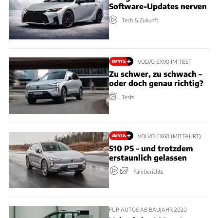
Software-Updates nerven
Tech & Zukunft
VOLVO EX90 IM TEST
Zu schwer, zu schwach –
oder doch genau richtig?
Tests
VOLVO EX60 (MITFAHRT)
510 PS – und trotzdem
erstaunlich gelassen
Fahrberichte
FÜR AUTOS AB BAUJAHR 2020