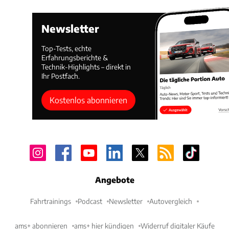
Newsletter
Top-Tests, echte
Erfahrungsberichte &
Technik-Highlights – direkt in
Ihr Postfach.
Kostenlos abonnieren
Angebote
Fahrtrainings
Podcast
Newsletter
Autovergleich
ams+ abonnieren
ams+ hier kündigen
Widerruf digitaler Käufe