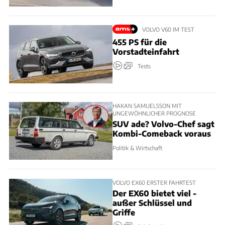
VOLVO V60 IM TEST
455 PS für die
Vorstadteinfahrt
Tests
HAKAN SAMUELSSON MIT
UNGEWÖHNLICHER PROGNOSE
SUV ade? Volvo-Chef sagt
Kombi-Comeback voraus
Politik & Wirtschaft
VOLVO EX60 ERSTER FAHRTEST
Der EX60 bietet viel -
außer Schlüssel und
Griffe