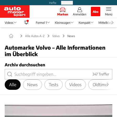
Hefte
Produkte
Abo
Marken
Anmelden
Menü
Videos
Formel 1
Kleinwagen
Kompakt
Mittelklasse
Alle Autos A-Z
Volvo
News
Automarke Volvo – Alle Informationen
im Überblick
Archiv durchsuchen
347
Treffer
Alle
News
Tests
Videos
Oldtimer