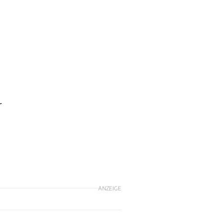
r
d
ANZEIGE