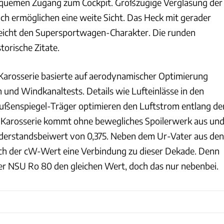
equemen Zugang zum Cockpit. Großzügige Verglasung der
ch ermöglichen eine weite Sicht. Das Heck mit gerader
reicht den Supersportwagen-Charakter. Die runden
torische Zitate.
Karosserie basierte auf aerodynamischer Optimierung
 und Windkanaltests. Details wie Lufteinlässe in den
ußenspiegel-Träger optimieren den Luftstrom entlang de
e Karosserie kommt ohne bewegliches Spoilerwerk aus un
iderstandsbeiwert von 0,375. Neben dem Ur-Vater aus den
uch der cW-Wert eine Verbindung zu dieser Dekade. Denn
der NSU Ro 80 den gleichen Wert, doch das nur nebenbei.