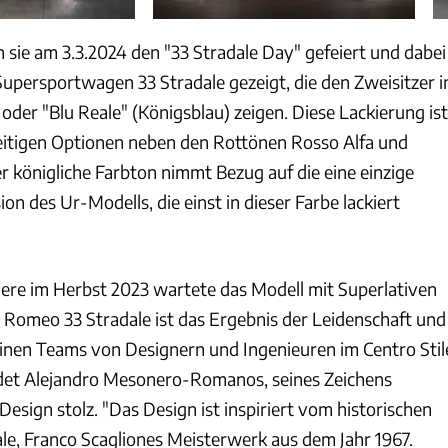
 sie am 3.3.2024 den "33 Stradale Day" gefeiert und dabei
Supersportwagen 33 Stradale gezeigt, die den Zweisitzer i
 oder "Blu Reale" (Königsblau) zeigen. Diese Lackierung ist
eitigen Optionen neben den Rottönen Rosso Alfa und
er königliche Farbton nimmt Bezug auf die eine einzige
n des Ur-Modells, die einst in dieser Farbe lackiert
ere im Herbst 2023 wartete das Modell mit Superlativen
a Romeo 33 Stradale ist das Ergebnis der Leidenschaft und
einen Teams von Designern und Ingenieuren im Centro Stil
det Alejandro Mesonero-Romanos, seines Zeichens
esign stolz. "Das Design ist inspiriert vom historischen
le, Franco Scagliones Meisterwerk aus dem Jahr 1967.