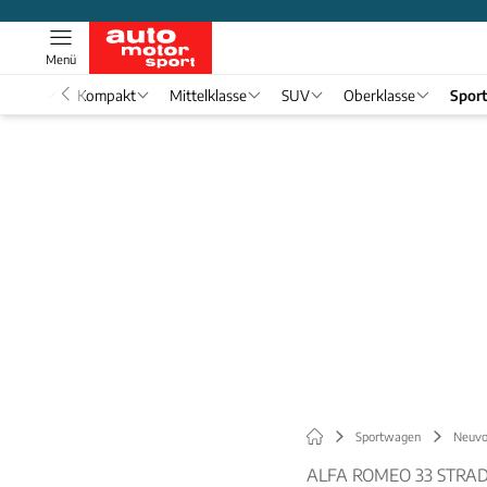
Menü
nwagen
Kompakt
Mittelklasse
SUV
Oberklasse
Spor
Sportwagen
Neuvo
ALFA ROMEO 33 STRAD