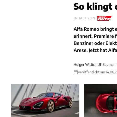
So klingt 
INHALT VON
Alfa Romeo bringt 
erinnert. Premiere f
Benziner oder Elek
Arese. Jetzt hat Alf
Holger Wittich
,
Uli Baumann
Veröffentlicht am 14.08.