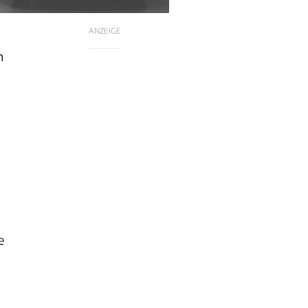
ANZEIGE
n
e